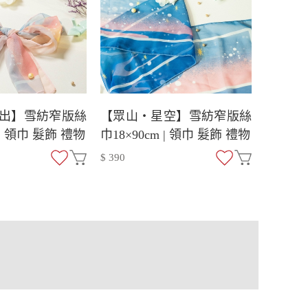
出】雪紡窄版絲
【眾山・星空】雪紡窄版絲
 | 領巾 髮飾 禮物
巾18×90cm | 領巾 髮飾 禮物
$ 390