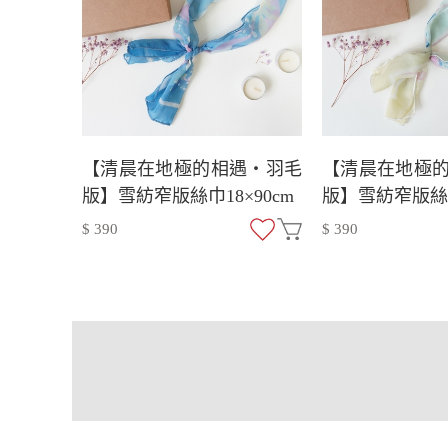
【清晨在地極的相遇・羽毛
【清晨在地極
版】雪紡窄版絲巾18×90cm
版】雪紡窄版絲巾
$ 390
$ 390