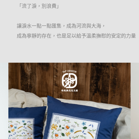
「流了淚，別浪費」
讓淚水一點一點匯集，成為河流與大海，
成為寧靜的存在，也是足以給予溫柔撫慰的安定的力量