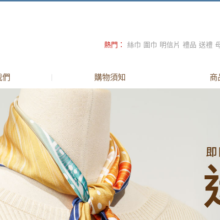
熱門
：
絲巾
圍巾
明信片
禮品
送禮
年節
紅包袋
春聯
我們
購物須知
商